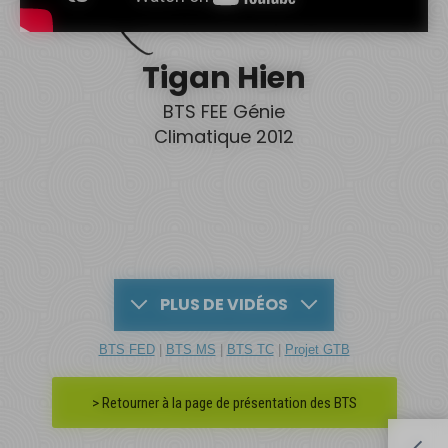
Tigan Hien
BTS FEE Génie
Climatique 2012
PLUS DE VIDÉOS
BTS FED
|
BTS MS
|
BTS TC
|
Projet GTB
> Retourner à la page de présentation des BTS