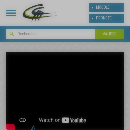
Panneau de gestion des cookies
MOODLE
PRONOTE
INSCRIPT
BAC
Suite aux résultats de
affecté(e) dans notre ét
y inscrire dès la publicat
baccalauréat.
Les modalités et le plann
suivant
https://www.ldmraspai
bac.php