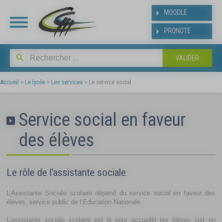
Panneau de gestion des cookies
MOODLE
PRONOTE
INSCRIPT
BAC
Accueil
>
Le lycée
>
Les services
>
Le service social
Suite aux résultats de
Service social en faveur
affecté(e) dans notre ét
y inscrire dès la publicat
des élèves
baccalauréat.
Les modalités et le plann
suivant
Le rôle de l'assistante sociale
https://www.ldmraspai
L’Assistante Sociale scolaire dépend du service social en faveur des
bac.php
élèves, service public de l’Education Nationale.
L’assistante sociale scolaire est là pour accueillir les élèves soit en