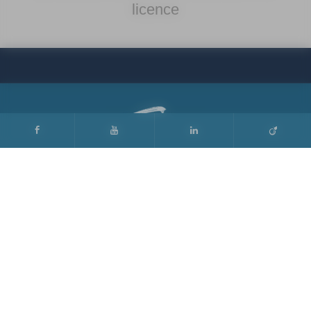
licence
Lycée RASPAIL
5 bis avenue Maurice d’ocagne
75014 PARIS
Tél. : 01 40 52 73 00
Fax : 01 40 52 73 02
NOS PARTENAIRES