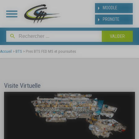
Panneau de gestion des cookies
MOODLE
PRONOTE
INSCRIPT
BAC
Accueil
>
BTS
>
Pres BTS FED MS et poursuites
Suite aux résultats de
affecté(e) dans notre ét
y inscrire dès la publicat
Visite Virtuelle
baccalauréat.
Les modalités et le plann
suivant
https://www.ldmraspai
bac.php