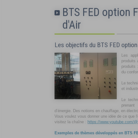
BTS FED option F
d'Air
Les objectifs du BTS FED optio
Les appl
produits 
produits 
du confo
Le techni
et industr
Le techn
prenant
d’énergie. Des notions en chauffage, en électr
Vous voulez vous donner une idée de ce que l'
visitez la chaîne :
https://www.youtube.com/@L
Exemples de thèmes développés en BTS FE