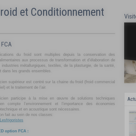
roid et Conditionnement
Visit
n FCA
ications du froid sont multiples depuis la conservation des
alimentaires aux processus de transformation et d’élaboration de
: industries métallurgiques, textiles, de la plasturgie, de la santé,
rt dans les grands ensembles.
cien supérieur est centré sur la chaine du froid (froid commercial
iel) et le traitement de l’air.
icien participe à la mise en œuvre de solutions techniques
Actu
 en compte l’environnement et l’importance des économies
otechnique et en acoustique sont nécessaires.
on fait au sein de nos classes:
esfrigoristes
D option FCA :