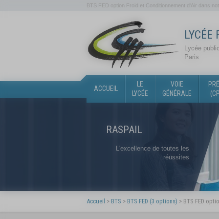
Panneau de gestion des cookies
BTS FED option Froid et Conditionnement d'Air dans not
LYCÉE 
Lycée public
Paris
LE
VOIE
PR
ACCUEIL
LYCÉE
GÉNÉRALE
(C
RASPAIL
L'excellence de toutes les
réussites
Accueil
>
BTS
>
BTS FED (3 options)
>
BTS FED opti