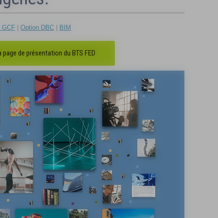
n GCF
|
Option DBC
|
BIM
la page de présentation du BTS FED