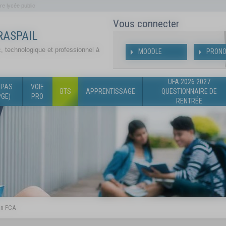
re lycée public
Vous connecter
RASPAIL
, technologique et professionnel à
MOODLE
PRONO
UFA 2026 2027
ÉPAS
VOIE
BTS
APPRENTISSAGE
QUESTIONNAIRE DE
PGE)
PRO
RENTRÉE
on FCA