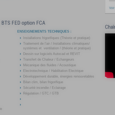
Voir
u BTS FED option FCA
Chaî
ENSEIGNEMENTS TECHNIQUES :
Installations frigorifiques (Théorie et pratique)
Traitement de l’air / Installations climatiques/
systèmes et ventilation / (théorie et pratique)
Dessin sur logiciels Autocad et REVIT
Transfert de Chaleur / Echangeurs
Mécanique des fluides / Acoustique
Electrotechnique / Habilitation Electrique
Développement durable, énergies renouvelables
Bilan clim, bilan frigorifique
Sécurité incendie / Eclairage
Régulation / GTC / GTB
de