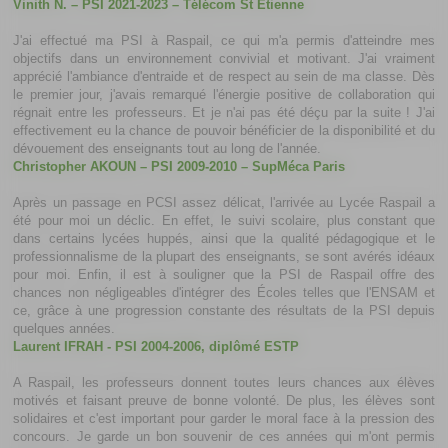
Vinith N. – PSI 2021-2023 – Télécom St Etienne
J'ai effectué ma PSI à Raspail, ce qui m'a permis d'atteindre mes
objectifs dans un environnement convivial et motivant. J'ai vraiment
apprécié l'ambiance d'entraide et de respect au sein de ma classe. Dès
le premier jour, j'avais remarqué l'énergie positive de collaboration qui
régnait entre les professeurs. Et je n'ai pas été déçu par la suite ! J'ai
effectivement eu la chance de pouvoir bénéficier de la disponibilité et du
dévouement des enseignants tout au long de l'année.
Christopher AKOUN – PSI 2009-2010 – SupMéca Paris
Après un passage en PCSI assez délicat, l'arrivée au Lycée Raspail a
été pour moi un déclic. En effet, le suivi scolaire, plus constant que
dans certains lycées huppés, ainsi que la qualité pédagogique et le
professionnalisme de la plupart des enseignants, se sont avérés idéaux
pour moi. Enfin, il est à souligner que la PSI de Raspail offre des
chances non négligeables d'intégrer des Écoles telles que l'ENSAM et
ce, grâce à une progression constante des résultats de la PSI depuis
quelques années.
Laurent IFRAH - PSI 2004-2006, diplômé ESTP
A Raspail, les professeurs donnent toutes leurs chances aux élèves
motivés et faisant preuve de bonne volonté. De plus, les élèves sont
solidaires et c'est important pour garder le moral face à la pression des
concours. Je garde un bon souvenir de ces années qui m'ont permis