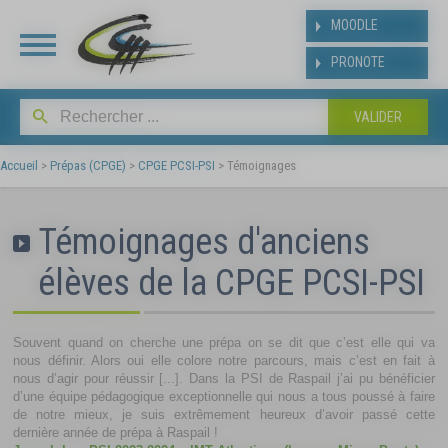
Panneau de gestion des cookies
MOODLE
PRONOTE
INSCRIPT
BAC
Accueil
>
Prépas (CPGE)
>
CPGE PCSI-PSI
>
Témoignages
Suite aux résultats de
Témoignages d'anciens
affecté(e) dans notre ét
y inscrire dès la publicat
élèves de la CPGE PCSI-PSI
baccalauréat.
Les modalités et le plann
suivant
Souvent quand on cherche une prépa on se dit que c’est elle qui va
nous définir. Alors oui elle colore notre parcours, mais c’est en fait à
nous d’agir pour réussir [...]. Dans la PSI de Raspail j’ai pu bénéficier
https://www.ldmraspai
d’une équipe pédagogique exceptionnelle qui nous a tous poussé à faire
bac.php
de notre mieux, je suis extrêmement heureux d’avoir passé cette
dernière année de prépa à Raspail !