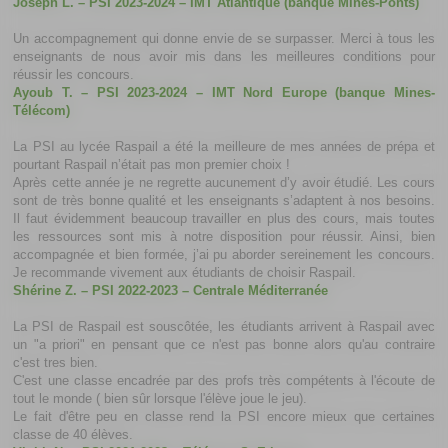
Joseph L. – PSI 2023-2024 – IMT Atlantique (banque Mines-Ponts)
Un accompagnement qui donne envie de se surpasser. Merci à tous les
enseignants de nous avoir mis dans les meilleures conditions pour
réussir les concours.
Ayoub T. – PSI 2023-2024 – IMT Nord Europe (banque Mines-
Télécom)
La PSI au lycée Raspail a été la meilleure de mes années de prépa et
pourtant Raspail n’était pas mon premier choix !
Après cette année je ne regrette aucunement d’y avoir étudié. Les cours
sont de très bonne qualité et les enseignants s’adaptent à nos besoins.
Il faut évidemment beaucoup travailler en plus des cours, mais toutes
les ressources sont mis à notre disposition pour réussir. Ainsi, bien
accompagnée et bien formée, j’ai pu aborder sereinement les concours.
Je recommande vivement aux étudiants de choisir Raspail.
Shérine Z. – PSI 2022-2023 – Centrale Méditerranée
La PSI de Raspail est souscôtée, les étudiants arrivent à Raspail avec
un "a priori" en pensant que ce n'est pas bonne alors qu'au contraire
c'est tres bien.
C'est une classe encadrée par des profs très compétents à l'écoute de
tout le monde ( bien sûr lorsque l'élève joue le jeu).
Le fait d'être peu en classe rend la PSI encore mieux que certaines
classe de 40 élèves.