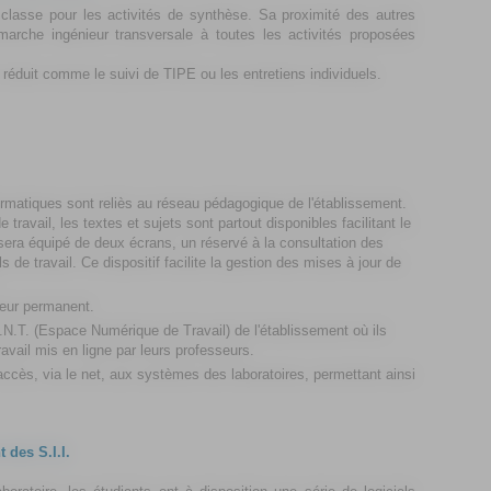
classe pour les activités de synthèse. Sa proximité des autres
marche ingénieur
transversale à toutes les activités proposées
f réduit comme le suivi de TIPE ou les entretiens individuels.
rmatiques sont reliès au réseau pédagogique de l'établissement.
ravail, les textes et sujets sont partout disponibles facilitant le
 sera équipé de deux écrans, un réservé à la consultation des
ls de travail. Ce dispositif facilite la gestion des mises à jour de
teur permanent.
E.N.T. (Espace Numérique de Travail) de l'établissement où ils
avail mis en ligne par leurs professeurs.
'accès, via le net, aux systèmes des laboratoires, permettant ainsi
 des S.I.I.