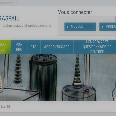
pail (Paris 14)
Vous connecter
RASPAIL
, technologique et professionnel à
MOODLE
PRONO
UFA 2026 2027
ÉPAS
VOIE
BTS
APPRENTISSAGE
QUESTIONNAIRE DE
PGE)
PRO
RENTRÉE
>
Les SII