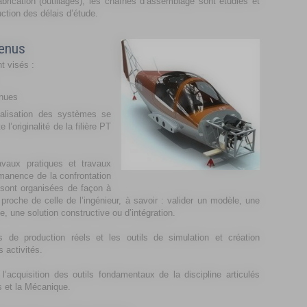
brication (outillages), les chaînes d’assemblage sont étudiés et
ction des délais d’étude.
tenus
t visés :
enues
ialisation des systèmes se
 l’originalité de la filière PT
avaux pratiques et travaux
ermanence de la confrontation
 sont organisées de façon à
 proche de celle de l’ingénieur, à savoir : valider un modèle, une
, une solution constructive ou d’intégration.
de production réels et les outils de simulation et création
 activités.
acquisition des outils fondamentaux de la discipline articulés
s et la Mécanique.