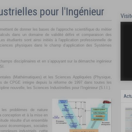
strielles pour l'Ingénieur
Visit
rmettent de donner les bases de l'approche scientifique du métier
calculs dans un domaine de validité défini et comparaison des
s étudiants sont ainsi initiés à l'application professionnelle de
ciences physiques dans le champ d’application des Systèmes
hamps disciplinaires et en s’appuyant sur la démarche ingénieur
SI.
tales (Mathématiques) et les Sciences Appliquées (Physique,
ants de CPGE intègre depuis la réforme de 1997 dans toutes les
ipline nouvelle, les Sciences Industrielles pour l’Ingénieur (S.I.I.).
Actu
e les problèmes de nature
a conception et à la mise en
itude résulte d’un ensemble
aussi économiques, sociales
mplexes industriels, cette