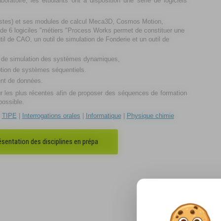
boratoire, les étudiants ont à disposition une série de logiciels
postes) et ses modules de calcul Meca3D, Cosmos Motion,
 6 logiciles "métiers "Process Works permet de constituer une
il de CAO, un outil de simulation de Fonderie et un outil de
de simulation des systèmes dynamiques,
tion de systèmes séquentiels.
ent de données.
ur les plus récentes afin de proposer des séquences de formation
possible.
|
TIPE
|
Interrogations orales
|
Informatique
|
Physique chimie
résentation des disciplines en prépa