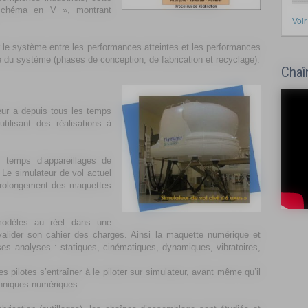
schéma en V », montrant
Voir
r le système entre les performances atteintes et les performances
e du système (phases de conception, de fabrication et recyclage).
Chaî
nieur a depuis tous les temps
utilisant des réalisations à
 temps d’appareillages de
 Le simulateur de vol actuel
e prolongement des maquettes
 modèles au réel dans une
valider son cahier des charges. Ainsi la maquette numérique et
es analyses : statiques, cinématiques, dynamiques, vibratoires,
 pilotes s’entraîner à le piloter sur simulateur, avant même qu’il
chniques numériques.