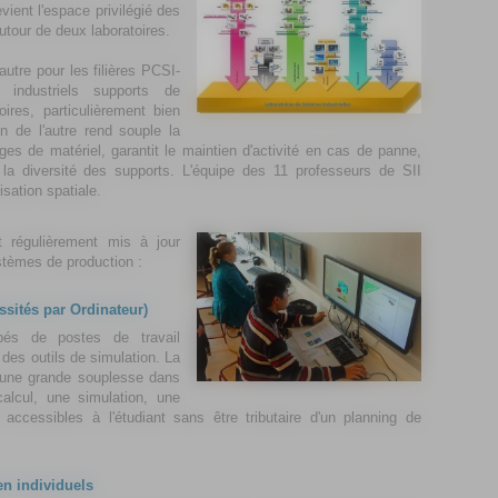
vient l'espace privilégié des
tour de deux laboratoires.
autre pour les filières PCSI-
industriels supports de
ires, particulièrement bien
n de l'autre rend souple la
s de matériel, garantit le maintien d'activité en cas de panne,
la diversité des supports. L'équipe des 11 professeurs de SII
sation spatiale.
t régulièrement mis à jour
stèmes de production :
ssités par
O
rdinateur)
pés de postes de travail
 des outils de simulation. La
e une grande souplesse dans
alcul, une simulation, une
ccessibles à l'étudiant sans être tributaire d'un planning de
en individuels