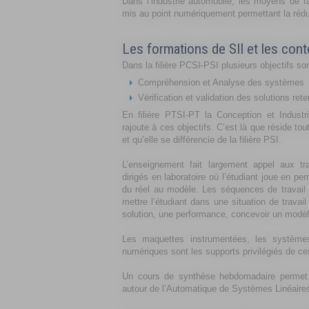
Dans l’industrie automobile, les moyens de fa
mis au point numériquement permettant la rédu
Les formations de SII et les con
Dans la filière PCSI-PSI plusieurs objectifs son
Compréhension et Analyse des systèmes
Vérification et validation des solutions ret
En filière PTSI-PT la Conception et Industr
rajoute à ces objectifs. C’est là que réside toute
et qu’elle se différencie de la filière PSI.
L’enseignement fait largement appel aux tr
dirigés en laboratoire où l’étudiant joue en p
du réel au modèle. Les séquences de travail
mettre l’étudiant dans une situation de travail
solution, une performance, concevoir un modèle
Les maquettes instrumentées, les systèmes 
numériques sont les supports privilégiés de ces
Un cours de synthèse hebdomadaire permet l’
autour de l’Automatique de Systèmes Linéaire