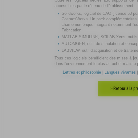
Outre les logiciels dédiés aux supports de la
accessibles par le réseau de l'établissement :
Solidworks, logiciel de CAO (licence 50 
CosmosWorks. Un pack complémentaires de
chaîne numérique intégrant notamment l'out
Fabrication.
MATLAB SIMULINK, SCILAB Xcos, outils 
AUTOMGEN, outil de simulation et concep
LABVIEW, outil d'acquisition et de traitem
Tous ces logiciels bénéficient des mises à jo
dans l'environnement le plus actuel et réaliste 
Lettres et philosophie
|
Langues vivantes
> Retour à la p