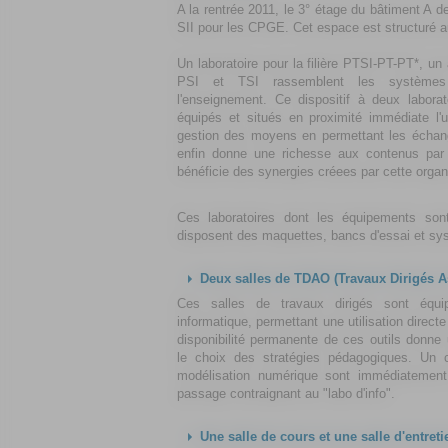
A la rentrée 2011, le 3° étage du bâtiment A de
SII pour les CPGE. Cet espace est structuré au
Un laboratoire pour la filière PTSI-PT-PT*, un 
PSI et TSI rassemblent les systèmes 
l'enseignement. Ce dispositif à deux laborato
équipés et situés en proximité immédiate l'u
gestion des moyens en permettant les échange
enfin donne une richesse aux contenus par 
bénéficie des synergies créees par cette organi
Ces laboratoires dont les équipements son
disposent des maquettes, bancs d'essai et sy
Deux salles de
TDAO
(
T
ravaux
D
irigés
A
Ces salles de travaux dirigés sont équi
informatique, permettant une utilisation directe
disponibilité permanente de ces outils donn
le choix des
stratégies pédagogiques
. Un c
modélisation numérique sont immédiatement a
passage contraignant au "labo d'info".
Une salle de cours et une salle d'entreti