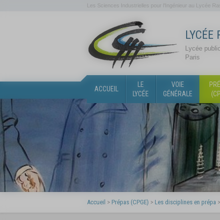
Panneau de gestion des cookies
Les Sciences Industrielles pour l'Ingénieur au Lycée Ras
LYCÉE 
Lycée public
Paris
LE
VOIE
PR
ACCUEIL
LYCÉE
GÉNÉRALE
(C
Accueil
>
Prépas (CPGE)
>
Les disciplines en prépa