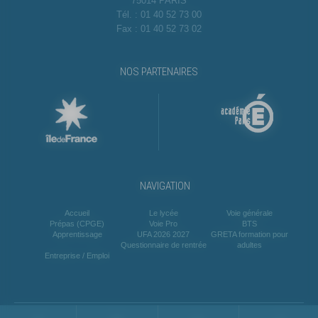
75014 PARIS
Tél. : 01 40 52 73 00
Fax : 01 40 52 73 02
NOS PARTENAIRES
NAVIGATION
Accueil
Le lycée
Voie générale
Prépas (CPGE)
Voie Pro
BTS
Apprentissage
UFA 2026 2027
GRETA formation pour
Questionnaire de rentrée
adultes
Entreprise / Emploi
© Lycée RASPAIL 2026 - Réalisé par
sur
|
Mentions