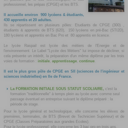
professionnel, les prépas (CPGE) et les BTS.
Il accueille environ 900 lycéens & étudiants,
430 apprentis et 20 adultes.
Ils se répartissent en plusieurs pôles: Etudiants de CPGE (300) ,
étudiants & apprentis de BTS (620), 150 lycéens en pré-Bac (STI2D),
180 lycéens et apprentis en Bac Pro et 80 apprentis en licence.
Le lycée Raspail est lycée des métiers de l'Energie et de
l'environnement. Le Label "Lycée des Métiers" lui impose de décliner, si
cela présente un intérêt, la préparation d'un même diplôme par les trois
voies de formation :
initiale
,
apprentissage
,
continue
.
Il est le plus gros pôle de CPGE en SII (sciences de l'ingénieur et
sciences indutrielles) en Ile de France.
La FORMATION INITIALE SOUS STATUT SCOLIAIRE,
c'est la
formation "traditionnelle" à temps plein au lycée avec comme seul
passage éventuel en entreprise suivant le diplôme préparé : la
période de stage.
Pour le lycée général et technologique, elle concerne les élèves de
premières, terminales, de BTS (Brevet de Technicien Supérieur) et de
CPGE (Classes Préparatoires aux grandes Ecoles).
Pour le lycée professionnel, elle concerne les 3 bac pro en trois ans.