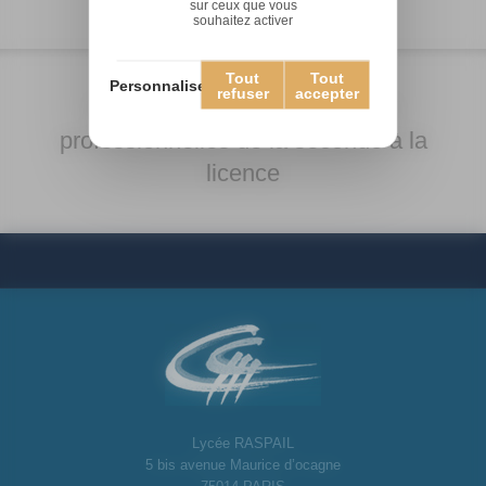
sur ceux que vous
souhaitez activer
Tout
Tout
Personnaliser
refuser
accepter
Des formations techniques et
professionnelles de la seconde à la
licence
Lycée RASPAIL
5 bis avenue Maurice d’ocagne