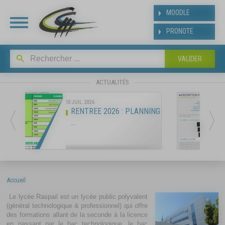
Panneau de gestion des cookies
MOODLE
PRONOTE
INSCRIPT
BAC
ACTUALITÉS
10 JUIL. 2026
RENTREE 2026 : PLANNING
Suite aux résultats de
...
affecté(e) dans notre ét
y inscrire dès la publicat
baccalauréat.
Les modalités et le plann
suivant
Accueil
https://www.ldmraspai
Le lycée Raspail est un lycée public polyvalent
bac.php
(général technologique & professionnel) qui offre
des formations allant de la seconde à la licence
en passant par le bac technologique, le bac