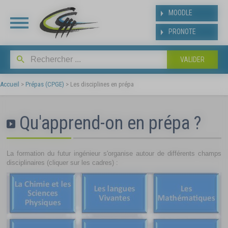
Panneau de gestion des cookies
MOODLE
PRONOTE
INSCRIPT
BAC
Accueil
>
Prépas (CPGE)
>
Les disciplines en prépa
Suite aux résultats de
Qu'apprend-on en prépa ?
affecté(e) dans notre ét
y inscrire dès la publicat
baccalauréat.
La formation du futur ingénieur s'organise autour de différents champs
Les modalités et le plann
disciplinaires (cliquer sur les cadres) :
suivant
https://www.ldmraspai
bac.php