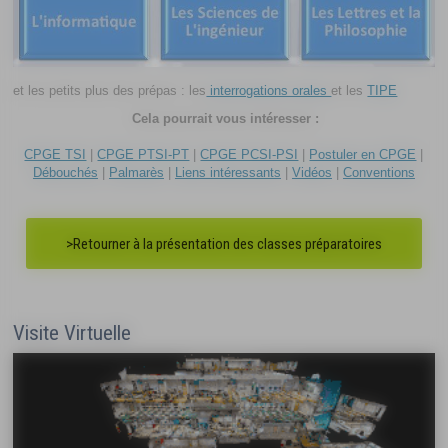
et les petits plus des prépas : les
interrogations orales
et les
TIPE
Cela pourrait vous intéresser :
CPGE TSI
|
CPGE PTSI-PT
|
CPGE PCSI-PSI
|
Postuler en CPGE
|
Débouchés
|
Palmarès
|
Liens intéressants
|
Vidéos
|
Conventions
>Retourner à la présentation des classes préparatoires
Visite Virtuelle