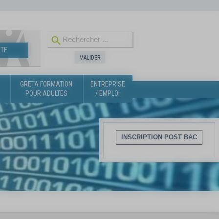
INSCRI
TE
GRETA FORMATION
ENTREPRISE
POUR ADULTES
/ EMPLOI
Suite aux résultats
inscrire dès la public
Les modalités et le p
INSCRIPTION POST BAC
https://www.ldmr