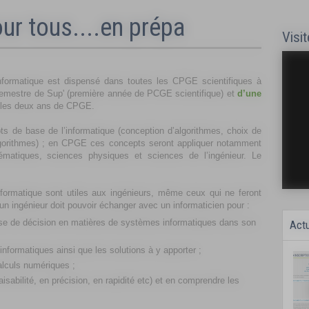
ur tous....en prépa
Visit
nformatique est dispensé dans toutes les CPGE scientifiques à
emestre de Sup' (première année de PCGE scientifique) et
d’une
 les deux ans de CPGE.
s de base de l’informatique (conception d’algorithmes, choix de
algorithmes) ; en CPGE ces concepts seront appliquer notamment
atiques, sciences physiques et sciences de l’ingénieur. Le
formatique sont utiles aux ingénieurs, même ceux qui ne feront
n ingénieur doit pouvoir échanger avec un informaticien pour :
rise de décision en matières de systèmes informatiques dans son
Actu
informatiques ainsi que les solutions à y apporter ;
calculs numériques ;
aisabilité, en précision, en rapidité etc) et en comprendre les