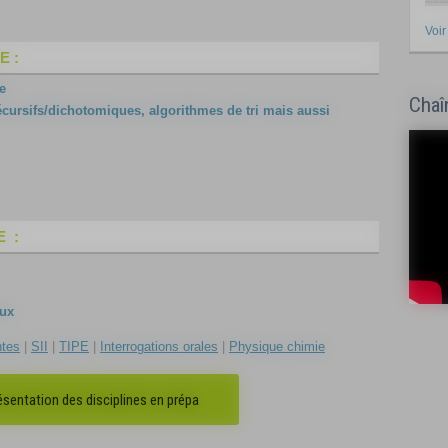
Voir
 :
e
Chaî
cursifs/dichotomiques, algorithmes de tri mais aussi
 :
eux
ntes
|
SII
|
TIPE
|
Interrogations orales
|
Physique chimie
résentation des disciplines en prépa