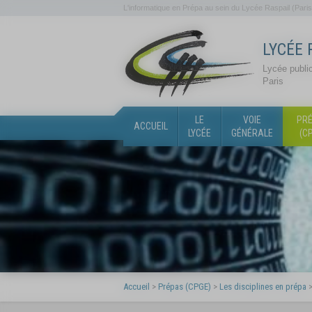
Panneau de gestion des cookies
L'informatique en Prépa au sein du Lycée Raspail (Paris
LYCÉE 
Lycée public
Paris
LE
VOIE
PR
ACCUEIL
LYCÉE
GÉNÉRALE
(C
Accueil
>
Prépas (CPGE)
>
Les disciplines en prépa