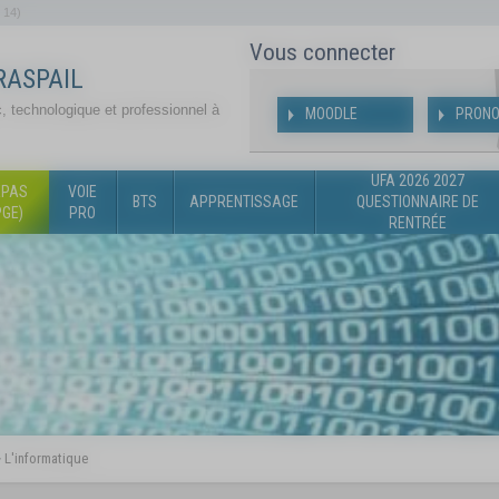
 14)
Vous connecter
RASPAIL
, technologique et professionnel à
MOODLE
PRONO
UFA 2026 2027
ÉPAS
VOIE
BTS
APPRENTISSAGE
QUESTIONNAIRE DE
PGE)
PRO
RENTRÉE
>
L'informatique